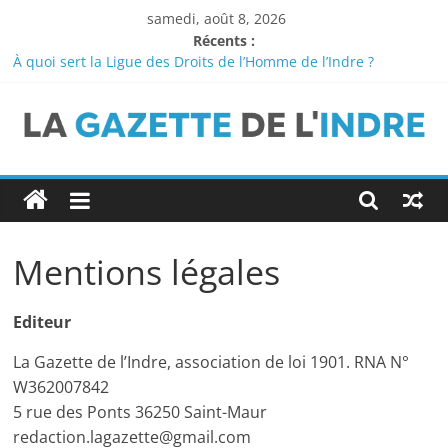
Passer
samedi, août 8, 2026
au
Récents :
contenu
À quoi sert la Ligue des Droits de l’Homme de l’Indre ?
Témoignage : Vol à l’étalage ordinaire à Cap Sud
Le dispositif » Argent de poche » pour les 16-17 ans
Ernest-Charles Appert : castelroussin et grand photographe
de la classe dirigeante
La
Châteauroux : le collège « Rosa Parks » devrait-il s’appeler
« collège Samuel Paty » ?
Gazette
Mentions légales
de
Editeur
l'Indre
La Gazette de l’Indre, association de loi 1901. RNA N°
Média
W362007842
départemental
5 rue des Ponts 36250 Saint-Maur
et
redaction.lagazette@gmail.com